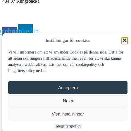
434 37 Kungsbacka
Skicka e-post till
JJ Gruppen
acebook-
Linkedin
f
Inställningar för cookies
© JJ Gruppen 2025 - Org.nr 556487-5705 -Design: Consider it
Vi vill informera om att vi använder Cookies på denna sida. Detta för
done reklambyrå
att sidan ska fungera tillfredsställande men även för att vi ska kunna
Kan vi hjälpa till?
analysera webbtrafiken. Läs mer om vår cookiepolicy och
integritetspolicy nedan.
Lämna gärna ett meddelande så återkommer vi snarast.
E-post
Acceptera
Neka
Meddelande
Jag godkänner lagring av uppgifter i affärsrelationssyfte i
Visa inställningar
enlighet med JJ Gruppens
integritetspolicy
. Din e-postadress
kommer inte att användas i marknadsföringssyfte.
Integritetspolicy
Skicka