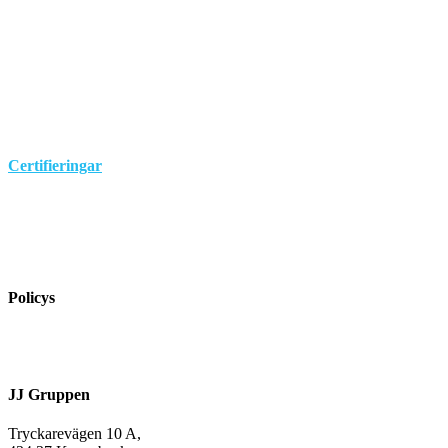
Kontakta oss
Referensprojekt
Jobba i JJ Gruppen
Aktuellt
Certifieringar
SS-EN 1090-1
ISO 9001
ISO 14001
ISO45001
Policys
Så här arbetar vi
Integritetspolicy
JJ Gruppen
Tryckarevägen 10 A,