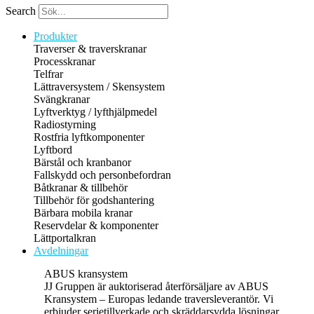
Search
Produkter
Traverser & traverskranar
Processkranar
Telfrar
Lättraversystem / Skensystem
Svängkranar
Lyftverktyg / lyfthjälpmedel
Radiostyrning
Rostfria lyftkomponenter
Lyftbord
Bärstål och kranbanor
Fallskydd och personbefordran
Båtkranar & tillbehör
Tillbehör för godshantering
Bärbara mobila kranar
Reservdelar & komponenter
Lättportalkran
Avdelningar
ABUS kransystem
JJ Gruppen är auktoriserad återförsäljare av ABUS
Kransystem – Europas ledande traversleverantör. Vi
erbjuder serietillverkade och skräddarsydda lösningar