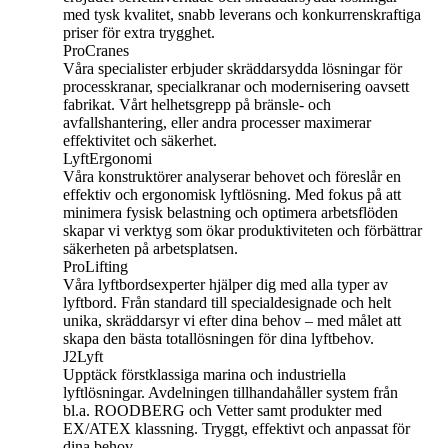
med tysk kvalitet, snabb leverans och konkurrenskraftiga
priser för extra trygghet.
ProCranes
Våra specialister erbjuder skräddarsydda lösningar för
processkranar, specialkranar och modernisering oavsett
fabrikat. Vårt helhetsgrepp på bränsle- och
avfallshantering, eller andra processer maximerar
effektivitet och säkerhet.
LyftErgonomi
Våra konstruktörer analyserar behovet och föreslår en
effektiv och ergonomisk lyftlösning. Med fokus på att
minimera fysisk belastning och optimera arbetsflöden
skapar vi verktyg som ökar produktiviteten och förbättrar
säkerheten på arbetsplatsen.
ProLifting
Våra lyftbordsexperter hjälper dig med alla typer av
lyftbord. Från standard till specialdesignade och helt
unika, skräddarsyr vi efter dina behov – med målet att
skapa den bästa totallösningen för dina lyftbehov.
J2Lyft
Upptäck förstklassiga marina och industriella
lyftlösningar. Avdelningen tillhandahåller system från
bl.a. ROODBERG och Vetter samt produkter med
EX/ATEX klassning. Tryggt, effektivt och anpassat för
dina behov.