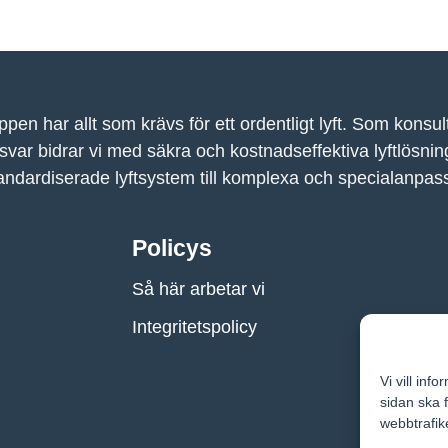
pen har allt som krävs för ett ordentligt lyft.
Som konsult
svar bidrar vi med säkra och kostnadseffektiva lyftlösning
tandardiserade lyftsystem till komplexa och specialanpas
Policys
Så här arbetar vi
Integritetspolicy
Vi vill inf
sidan ska 
webbtrafik