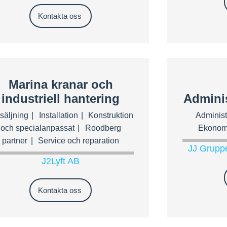
Kontakta oss
Marina kranar och
industriell hantering
Admini
säljning
Installation
Konstruktion
Administ
och specialanpassat
Roodberg
Ekonom
partner
Service och reparation
JJ Gruppe
J2Lyft AB
Kontakta oss