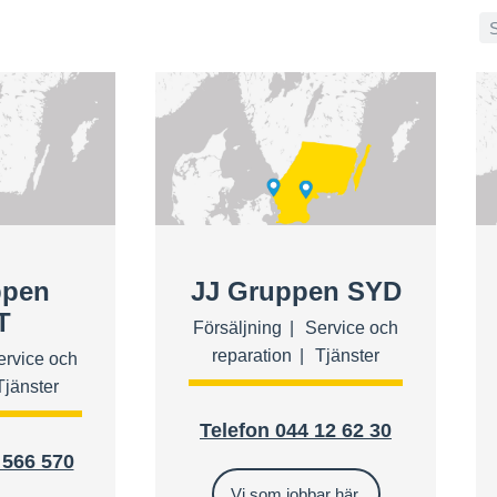
ppen
JJ Gruppen SYD
T
Försäljning
Service och
reparation
Tjänster
ervice och
Tjänster
Telefon 044 12 62 30
 566 570
Vi som jobbar här