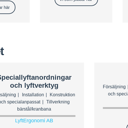
r här
t
Speciallyftanordningar
och lyftverktyg
Försäljning
och speci
säljning
Installation
Konstruktion
och specialanpassat
Tillverkning
bärstål/kranbana
LyftErgonomi AB