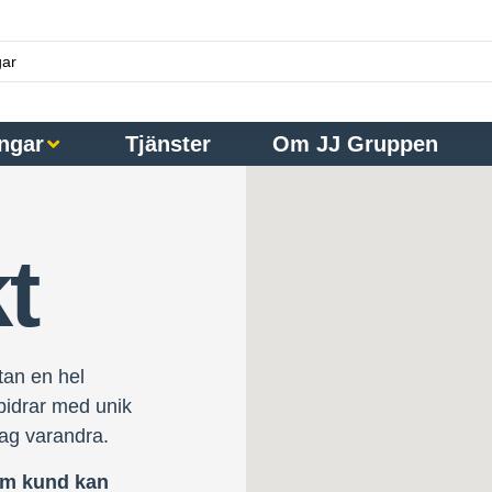
ngar
Tjänster
Om JJ Gruppen
t
tan en hel
bidrar med unik
tag varandra.
om kund kan