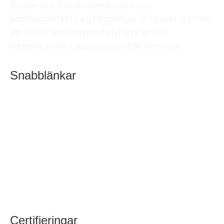
totalansvar bidrar vi med säkra och
kostnadseffektiva lyftlösningar. Vi hjälper dig med
allt från standardiserade lyftsystem till
komplexa och specialanpassade lösningar.
Snabblänkar
Kontakta oss
Referensprojekt
Jobba i JJ Gruppen
Aktuellt
Certifieringar