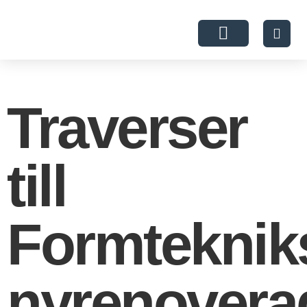
Om JJ Gruppen
Traverser
till
Formteknik
nyrenovera