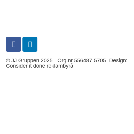
Skicka e-post till
JJ Gruppen
© JJ Gruppen 2025 - Org.nr 556487-5705 -Design:
Consider it done reklambyrå