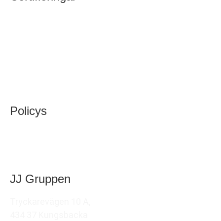
SS-EN 1090-1
ISO 9001
ISO 14001
ISO45001
Policys
Så här arbetar vi
Integritetspolicy
JJ Gruppen
Tryckarevägen 10 A,
434 37 Kungsbacka