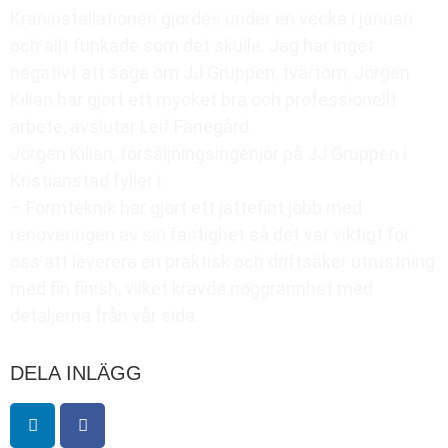
Kraninstallationen gjordes under en vecka i januari
och allt funkade som det skulle. Jag har inget
negativt att säga om JJ Gruppen, tvärtom, Jörgen
Kilian har gjort ett mycket bra och professionellt
arbete, avslutar Leif Fänegård.
Jörgen Kilian, försäljningsingenjör på JJ Gruppen i
Kristianstad fyller i:
– Formteknik har gjort ett jättefint jobb med
renoveringen av sin fastighet så det var viktigt för
oss att leverera en praktisk och driftsäker utrustning
med fin finish, vilket krävde noggrannhet med
detaljerna från vår sida.
DELA INLÄGG