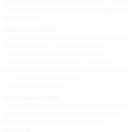
inklusive Kina. Renoveringen tog ett år och nu är den
4 800 kvm stora lokalen utrustad med tre splitternya
ABUS-traverser.
Dubblerad omsättning
Formteknik Verktygs AB har ökat sin omsättning från
100 miljoner kronor till 200 miljoner på tre år.
– Vi har fantastiskt kompetenta och lojala
medarbetare, men behöver bli fler. Vi har goda
expansionsmöjligheter här i vår nya lokal och hoppas
att flytten till Anderstorp ska öka
rekryteringsmöjligheterna.
Därför valde man ABUS
– Vi valde ABUS för att vi hört idel bra lovord om dem,
deras produkter och service. När vi kontaktade JJ
Gruppen fick vi bra kontakt och ett proffsigt
bemötande.