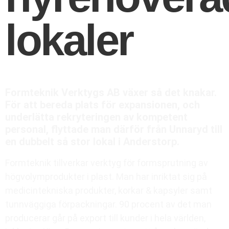
lokaler
Formteknik Verktygs AB växer så det knakar.
För att bereda plats för expansionen, och
underlätta rekryteringen av kompetent
personal, flyttade man därför från Unnaryd till
en dubbelt så stor lokal i Anderstorp.
Formteknik tillverkar verktyg för formsprutning av
högvolymprodukter i plast. Man har inriktat sig på
medicintekniska produkter, korkar & kapsyler samt
tunnväggiga förpackningar. 90 procent av det man
producerar går på export till kunder i hela världen,