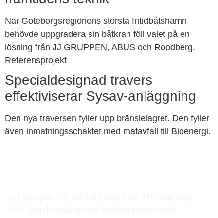
När Göteborgsregionens största fritidbåtshamn
behövde uppgradera sin båtkran föll valet på en
lösning från JJ GRUPPEN, ABUS och Roodberg.
Referensprojekt
Specialdesignad travers
effektiviserar Sysav-anläggning
Den nya traversen fyller upp bränslelagret. Den fyller
även inmatningsschaktet med matavfall till Bioenergi.
JJ Gruppen har allt som krävs för ett ordentligt
lyft.
Som konsulter och entreprenörer med