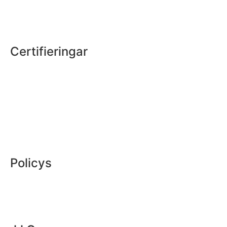
Aktuellt
Certifieringar
SS-EN 1090-1
ISO 9001
ISO 14001
ISO45001
Policys
Så här arbetar vi
Integritetspolicy