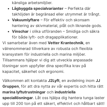
känsliga arbetsmiljöer.
Lågbyggda specialvarianter
– Perfekta där
takhöjden är begränsad eller utrymmet är trångt.
Vakuumlyftare
– För effektiv och skonsam
hantering av skivmaterial, plåt och liknande gods.
Vinschar
i olika utföranden – Smidiga och säkra
för både lyft- och dragapplikationer.
Vi samarbetar även med
Vetter Krantechnik
, en
välrenommerad tillverkare av robusta och flexibla
kransystem för industriella och marina miljöer.
Tillsammans hjälper vi dig att utveckla anpassade
lösningar som uppfyller dina specifika krav på
kapacitet, säkerhet och ergonomi.
Välkommen att kontakta
J2Lyft
, en avdelning inom
JJ
Gruppen
, för att dra nytta av vår expertis och hitta rätt
marina lyftutrustningar
och
industriella
speciallösningar
. Låt oss hjälpa dig hantera tunga laster
upp till 200 ton på ett säkert, effektivt och hållbart sätt!