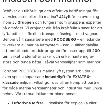
Behöver du tillförlitliga och effektiva lyftlösningar för
varvsindustrin eller din marina?
J2Lyft
är en avdelning
inom
JJ Gruppen
och fungerar som gruppens experter
på området. Vi erbjuder allt från kraftfulla kranar för att
lyfta båtar till flexibla transportlösningar med vagnar.
Genom vårt samarbete med
ROODBERG
– en ledande
tillverkare av marina lyftsystem – kan vi tillhandahålla
ett omfattande produktprogram för laster upp till
200
ton
, vilket underlättar säker och enkel hantering av
stora och tunga båtar i såväl varvsmiljöer som marinor.
Förutom ROODBERGs marina lyftsystem erbjuder vi
även specialanpassade
industrilyft
för
EX/ATEX-
klassade
miljöer, vilket gör oss till en komplett partner
för både marina verksamheter och industrier med unika
behov. Vårt utbud inkluderar bland annat:
Luftdrivna telfrar
– Idealiska för explosiva eller