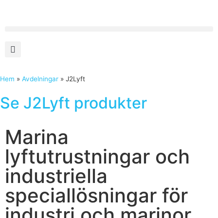
Hem
»
Avdelningar
»
J2Lyft
Se J2Lyft produkter
Marina
lyftutrustningar och
industriella
speciallösningar för
industri och marinor