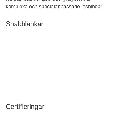
komplexa och specialanpassade lösningar.
Snabblänkar
Kontakta oss
Referensprojekt
Jobba i JJ Gruppen
Aktuellt
Certifieringar
SS-EN 1090-1