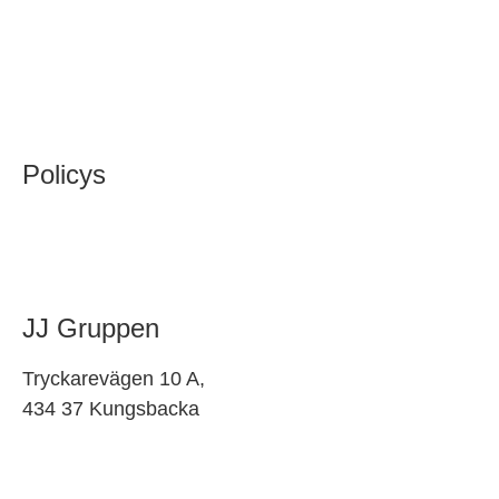
ISO 9001
ISO 14001
ISO45001
Policys
Så här arbetar vi
Integritetspolicy
JJ Gruppen
Tryckarevägen 10 A,
434 37 Kungsbacka
Skicka e-post till