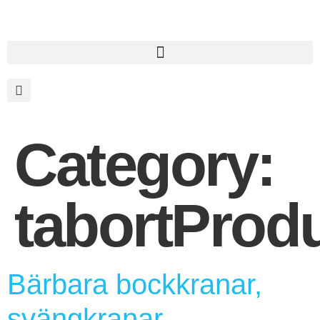
Category:
tabortProd
Bärbara bockkranar,
svängkranar,