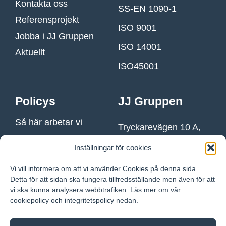
Kontakta oss
SS-EN 1090-1
Referensprojekt
ISO 9001
Jobba i JJ Gruppen
ISO 14001
Aktuellt
ISO45001
Policys
JJ Gruppen
Så här arbetar vi
Tryckarevägen 10 A,
434 37 Kungsbacka
Integritetspolicy
Inställningar för cookies
Vi vill informera om att vi använder Cookies på denna sida.
Skicka e-post till
Detta för att sidan ska fungera tillfredsställande men även för att
JJ Gruppen
vi ska kunna analysera webbtrafiken. Läs mer om vår
cookiepolicy och integritetspolicy nedan.