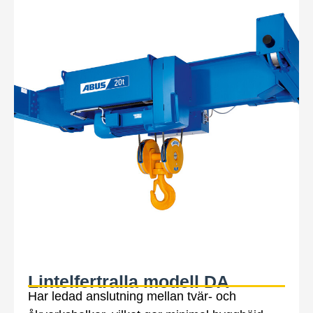
Lintelfertralla modell DA
Har ledad anslutning mellan tvär- och