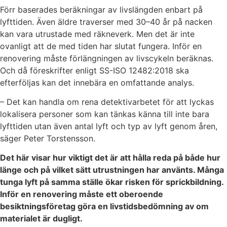
Förr baserades beräkningar av livslängden enbart på
lyfttiden. Även äldre traverser med 30–40 år på nacken
kan vara utrustade med räkneverk. Men det är inte
ovanligt att de med tiden har slutat fungera. Inför en
renovering måste förlängningen av livscykeln beräknas.
Och då föreskrifter enligt SS-ISO 12482:2018 ska
efterföljas kan det innebära en omfattande analys.
– Det kan handla om rena detektivarbetet för att lyckas
lokalisera personer som kan tänkas känna till inte bara
lyfttiden utan även antal lyft och typ av lyft genom åren,
säger Peter Torstensson.
Det här visar hur viktigt det är att hålla reda på både hur
länge och på vilket sätt utrustningen har använts. Många
tunga lyft på samma ställe ökar risken för sprickbildning.
Inför en renovering måste ett oberoende
besiktningsföretag göra en livstidsbedömning av om
materialet är dugligt.