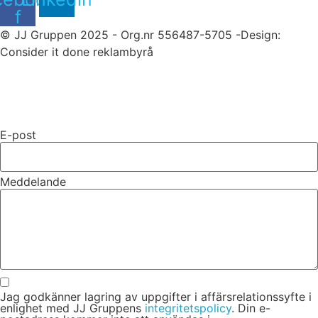
f
© JJ Gruppen 2025 - Org.nr 556487-5705 -Design:
Consider it done reklambyrå
Kan vi hjälpa till?
Lämna gärna ett meddelande så återkommer vi snarast.
E-post
Meddelande
Jag godkänner lagring av uppgifter i affärsrelationssyfte i
enlighet med JJ Gruppens
integritetspolicy
. Din e-