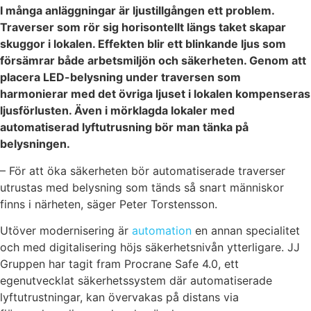
I många anläggningar är ljustillgången ett problem.
Traverser som rör sig horisontellt längs taket skapar
skuggor i lokalen. Effekten blir ett blinkande ljus som
försämrar både arbetsmiljön och säkerheten. Genom att
placera LED-belysning under traversen som
harmonierar med det övriga ljuset i lokalen kompenseras
ljusförlusten. Även i mörklagda lokaler med
automatiserad lyftutrusning bör man tänka på
belysningen.
– För att öka säkerheten bör automatiserade traverser
utrustas med belysning som tänds så snart människor
finns i närheten, säger Peter Torstensson.
Utöver modernisering är
automation
en annan specialitet
och med digitalisering höjs säkerhetsnivån ytterligare. JJ
Gruppen har tagit fram Procrane Safe 4.0, ett
egenutvecklat säkerhetssystem där automatiserade
lyftutrustningar, kan övervakas på distans via