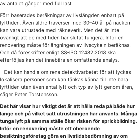
av antalet gånger med full last.
Förr baserades beräkningar av livslängden enbart på
lyfttiden. Även äldre traverser med 30–40 år på nacken
kan vara utrustade med räkneverk. Men det är inte
ovanligt att de med tiden har slutat fungera. Inför en
renovering måste förlängningen av livscykeln beräknas.
Och då föreskrifter enligt SS-ISO 12482:2018 ska
efterföljas kan det innebära en omfattande analys.
– Det kan handla om rena detektivarbetet för att lyckas
lokalisera personer som kan tänkas känna till inte bara
lyfttiden utan även antal lyft och typ av lyft genom åren,
säger Peter Torstensson.
Det här visar hur viktigt det är att hålla reda på både hur
länge och på vilket sätt utrustningen har använts. Många
tunga lyft på samma ställe ökar risken för sprickbildning.
Inför en renovering måste ett oberoende
besiktningsföretag göra en livstidsbedömning av om