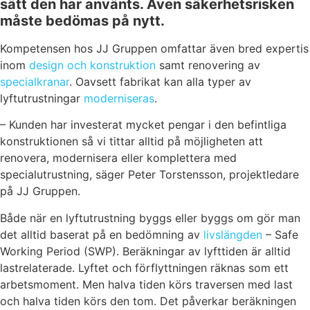
sätt den har använts. Även säkerhetsrisken
måste bedömas på nytt.
Kompetensen hos JJ Gruppen omfattar även bred expertis
inom
design och konstruktion
samt renovering av
specialkranar
. Oavsett fabrikat kan alla typer av
lyftutrustningar
moderniseras
.
– Kunden har investerat mycket pengar i den befintliga
konstruktionen så vi tittar alltid på möjligheten att
renovera, modernisera eller komplettera med
specialutrustning, säger Peter Torstensson, projektledare
på JJ Gruppen.
Både när en lyftutrustning byggs eller byggs om gör man
det alltid baserat på en bedömning av
livslängden
– Safe
Working Period (SWP). Beräkningar av lyfttiden är alltid
lastrelaterade. Lyftet och förflyttningen räknas som ett
arbetsmoment. Men halva tiden körs traversen med last
och halva tiden körs den tom. Det påverkar beräkningen