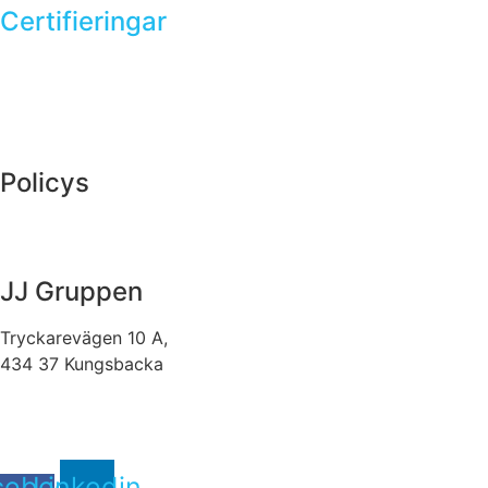
Certifieringar
SS-EN 1090-1
ISO 9001
ISO 14001
ISO45001
Policys
Så här arbetar vi
Integritetspolicy
JJ Gruppen
Tryckarevägen 10 A,
434 37 Kungsbacka
Skicka e-post till
JJ Gruppen
cebook-
Linkedin