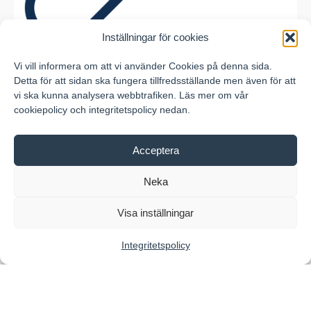
Inställningar för cookies
Vi vill informera om att vi använder Cookies på denna sida.
Detta för att sidan ska fungera tillfredsställande men även för att
REID LIFTING reservdelar
vi ska kunna analysera webbtrafiken. Läs mer om vår
Vi är auktoriserad återförsäljare av REID
cookiepolicy och integritetspolicy nedan.
LIFTING och erbjuder original reservdelar till
PORTA-GANTRY, PORTA-DAVIT och andra
Acceptera
portabla lyftsystem. Rätt delar, snabb
leverans och maximal driftsäkerhet för din
Neka
lyftutrustning.
Visa inställningar
Se produkt
Integritetspolicy